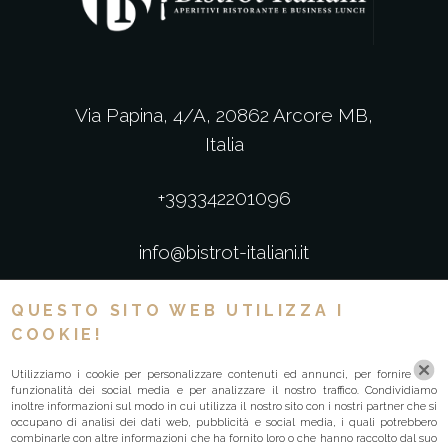
Via Papina, 4/A, 20862 Arcore MB,
Italia
+393342201096
info@bistrot-italiani.it
G.V. GROUP SRL
QUESTO SITO WEB UTILIZZA I
P.IVA: 13123120969
COOKIE!
Cookie Policy
|
Privacy Policy
Utilizziamo i cookie per personalizzare contenuti ed annunci, per fornire
funzionalità dei social media e per analizzare il nostro traffico. Condividiamo
inoltre informazioni sul modo in cui utilizza il nostro sito con i nostri partner che si
occupano di analisi dei dati web, pubblicità e social media, i quali potrebbero
combinarle con altre informazioni che ha fornito loro o che hanno raccolto dal suo