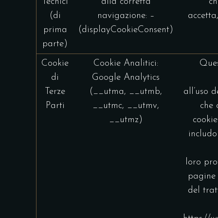
Tecnici
alla corretta
ch
(di
navigazione: –
accetta
prima
(displayCookieConsent)
parte)
Cookie
Cookie Analitici:
Ques
di
Google Analytics
Terze
(__utma, __utmb,
all’uso d
Parti
__utmc, __utmv,
che 
__utmz)
cookie
includon
loro pro
pagine 
del tra