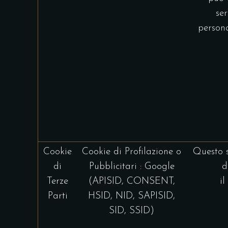
se
person
Cookie
Cookie di Profilazione o
Questo s
di
Pubblicitari : Google
d
Terze
(APISID, CONSENT,
il
Parti
HSID, NID, SAPISID,
SID, SSID)