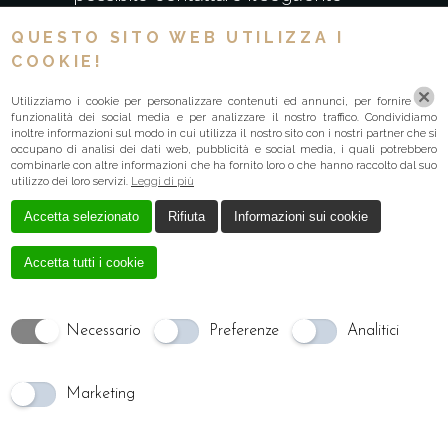
indirizzo
QUESTO SITO WEB UTILIZZA I
e-mail:
info@localweb.it
COOKIE!
Utilizziamo i cookie per personalizzare contenuti ed annunci, per fornire
DATA ULTIMA
funzionalità dei social media e per analizzare il nostro traffico. Condividiamo
inoltre informazioni sul modo in cui utilizza il nostro sito con i nostri partner che si
REVISIONE
occupano di analisi dei dati web, pubblicità e social media, i quali potrebbero
combinarle con altre informazioni che ha fornito loro o che hanno raccolto dal suo
utilizzo dei loro servizi.
Leggi di più
Data ultima revisione: 05-02-2024
Accetta selezionato
Rifiuta
Informazioni sui cookie
Accetta tutti i cookie
Necessario
Preferenze
Analitici
Marketing