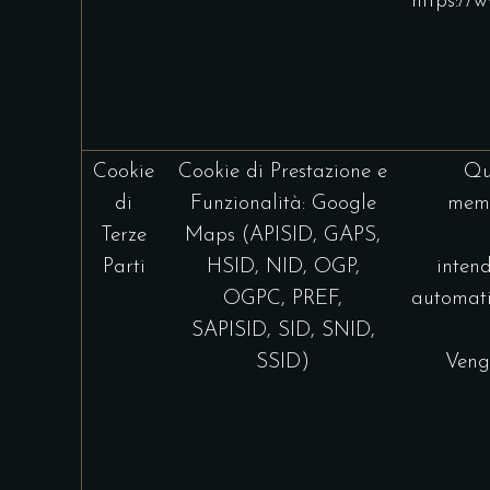
https://w
Cookie
Cookie di Prestazione e
Qu
di
Funzionalità: Google
memo
Terze
Maps (APISID, GAPS,
Parti
HSID, NID, OGP,
intend
OGPC, PREF,
automati
SAPISID, SID, SNID,
SSID)
Veng