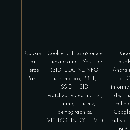
Cookie
Cookie di Prestazione e
Goog
di
Funzionalità : Youtube
qual
Terze
(SID, LOGIN_INFO,
Anche s
Parti
use_hotbox, PREF,
da G
SSID, HSID,
informa
watched_video_id_list,
degli 
__utma, __utmz,
colleg
demographics,
Google,
VISITOR_INFO1_LIVE)
sul vost
può 